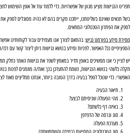
תפריט הנגישות מציע מגוון של אפשרויות. כדי ללמוד עוד אל אופן השימוש לחצו על F1 במקלדת והוראות השימוש של התוסף ת
בשל תנאים שאינם בשליטתנו, ייתכנו מקרים בהם לא נהיה מסוגלים לספק את 
לספק את הפתרון הטכנולוגי המתאים.
מסירת מידע בפורמט נגיש
: בהתאם לצורך אנו מעמידים עבור לקוחותינו אפשר
הספציפיים ככל האפשר. לפניות ומידע בנושא נגישות ניתן ליצור קשר עם רכ
יש לציין כי אנו ממשיכים באופן תדיר במאמץ לשפר את נגישות האתר כחלק ממחו
תקלה כלשהי בנושא הנגישות, נשמח להתעדכן בכך ואת/ה מוזמנים לפנות בנו
האפשרי. כדי שנוכל לטפל בבעיה בדרך הטובה ביותר, אנחנו ממליצים מאוד לצ
תיאור הבעיה
מהי הפעולה שניסיתם לבצע?
באיזה דף גלשתם?
סוג וגרסה של הדפדפן
מערכת הפעלה
סוג הטכנולוגיה המסייעת (במידה והשתמשתם)