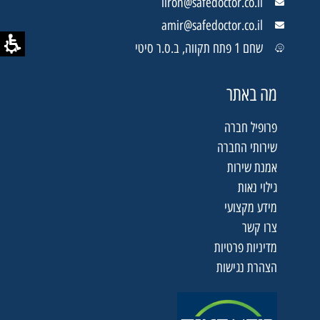
liron@safedoctor.co.il
amir@safedoctor.co.il
שחם 1 פתח תקווה, ב.ס.ר סיטי
מה באתר
פרופיל חברה
שירותי החברה
אמנת שירות
קובץ
גילוי נאות
מסוג
מידע מקצועי
PDF
צרו קשר
מדיניות פרטיות
הצהרת נגישות